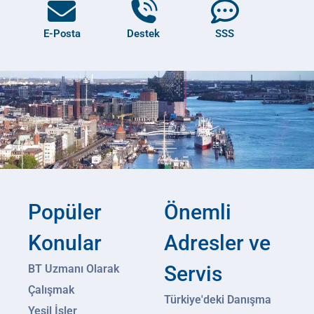
E-Posta
Destek
SSS
Popüler
Önemli
Konular
Adresler ve
Servis
BT Uzmanı Olarak
Çalışmak
Türkiye'deki Danışma
Yeşil İşler