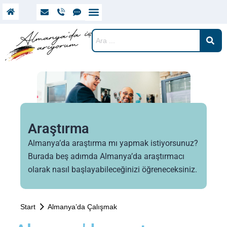
Almanya’da Çalışmak
Vize ve İkamet
Almanya’da Yaşamak
Araştırma
Almanya’da araştırma mı yapmak istiyorsunuz?
Burada beş adımda Almanya’da araştırmacı
olarak nasıl başlayabileceğinizi öğreneceksiniz.
Sie befinden sich hier:
Start
Almanya’da Çalışmak