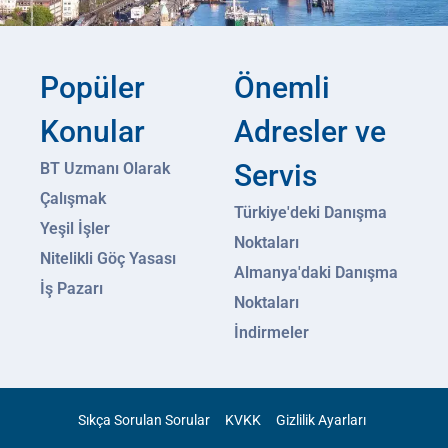
Popüler
Önemli
Konular
Adresler ve
Servis
BT Uzmanı Olarak
Çalışmak
Türkiye'deki Danışma
Yeşil İşler
Noktaları
Nitelikli Göç Yasası
Almanya'daki Danışma
İş Pazarı
Noktaları
İndirmeler
Sıkça Sorulan Sorular
KVKK
Gizlilik Ayarları